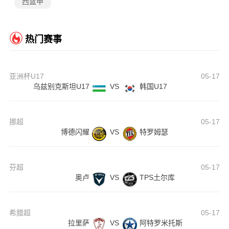
西篮甲
热门赛事
亚洲杯U17
05-17
乌兹别克斯坦U17
VS
韩国U17
挪超
05-17
博德闪耀
VS
特罗姆瑟
芬超
05-17
奥卢
VS
TPS土尔库
希腊超
05-17
拉里萨
VS
阿特罗米托斯