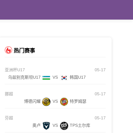
热门赛事
亚洲杯U17
05-17
乌兹别克斯坦U17
VS
韩国U17
挪超
05-17
博德闪耀
VS
特罗姆瑟
芬超
05-17
奥卢
VS
TPS土尔库