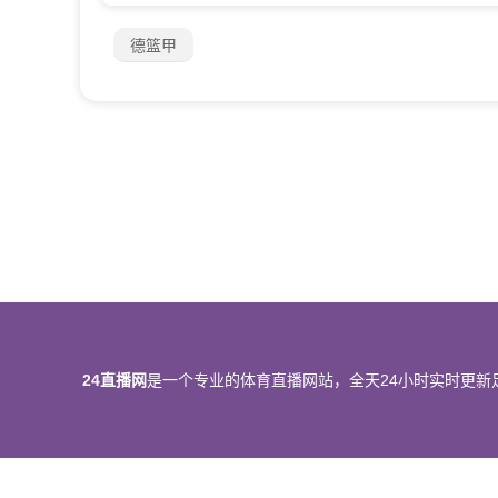
德篮甲
24直播网
是一个专业的体育直播网站，全天24小时实时更新
所有直播信号和视频录像均