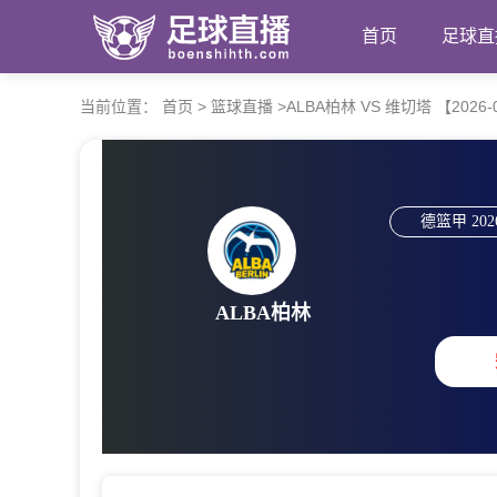
首页
足球直
当前位置：
首页
>
篮球直播
>
ALBA柏林 VS 维切塔 【2026-05
德篮甲
202
ALBA柏林