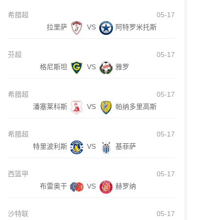
希腊超
05-17
拉里萨
VS
阿特罗米托斯
芬超
05-17
格尼斯坦
VS
雅罗
希腊超
05-17
潘塞莱科斯
VS
帕纳多里高斯
希腊超
05-17
特里波利斯
VS
基菲萨
西篮甲
05-17
布雷奥干
VS
赫罗纳
沙特联
05-17