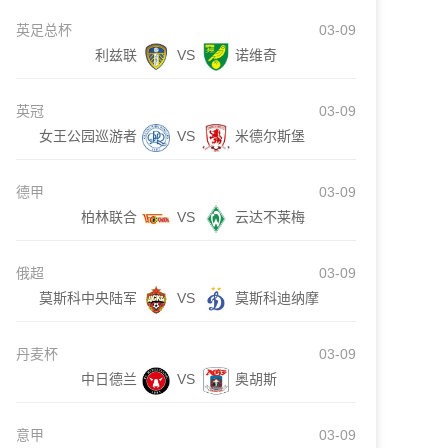
英足总杯
03-09
利兹联
VS
诺维奇
英冠
03-09
女王公园巡游者
VS
米德尔斯堡
德甲
03-09
柏林联合
VS
云达不莱梅
俄超
03-09
莫斯科中央陆军
VS
莫斯科迪纳摩
丹麦杯
03-09
中日德兰
VS
奥胡斯
意甲
03-09