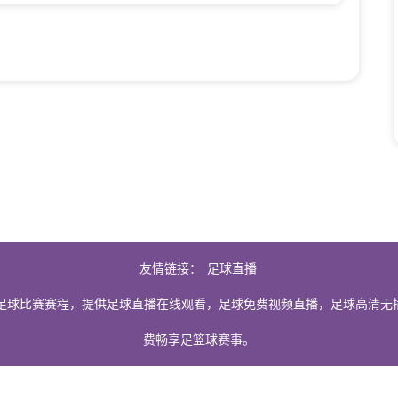
友情链接：
足球直播
足球比赛赛程，提供足球直播在线观看，足球免费视频直播，足球高清无
费畅享足篮球赛事。
由用户收集或从搜索引擎搜索整理获得，如有侵犯您的权益请通知我们，