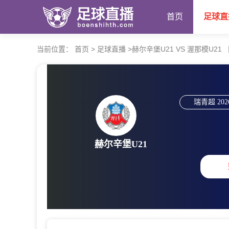
首页
足球直
当前位置：
首页
>
足球直播
>
赫尔辛堡U21 VS 渥那模U21 【20
瑞青超
202
赫尔辛堡U21