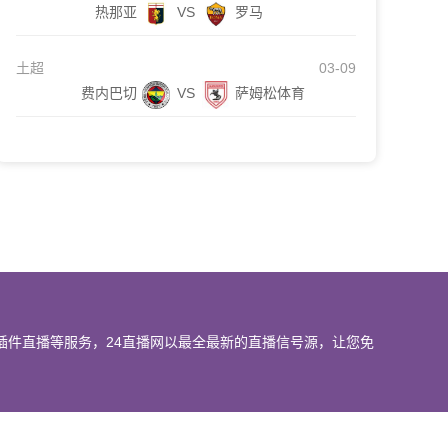
热那亚
VS
罗马
土超
03-09
费内巴切
VS
萨姆松体育
插件直播等服务，24直播网以最全最新的直播信号源，让您免
我们会第一时间处理，谢谢。