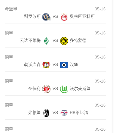
希篮甲
05-16
科罗苏斯
VS
奥林匹亚科斯
德甲
05-16
云达不莱梅
VS
多特蒙德
德甲
05-16
勒沃库森
VS
汉堡
德甲
05-16
圣保利
VS
沃尔夫斯堡
德甲
05-16
弗赖堡
VS
RB莱比锡
德甲
05-16