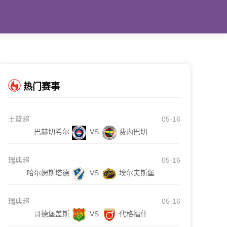
热门赛事
土篮超
05-16
巴赫切希尔
VS
费内巴切
瑞典超
05-16
哈尔姆斯塔德
VS
埃尔夫斯堡
瑞典超
05-16
哥德堡盖斯
VS
代格福什