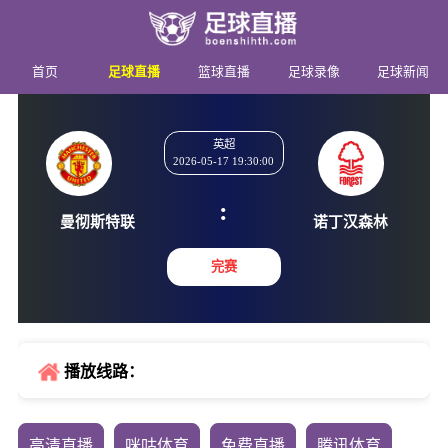
首页
足球直播
篮球直播
足球录像
足球新闻
英超
2026-05-17 19:30:00
:
曼彻斯特联
诺丁汉
完赛
播放线路：
高清直播
咪咕体育
免费直播
腾讯体育