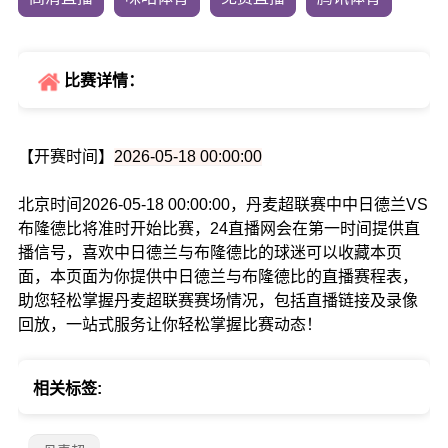
比赛详情：
【开赛时间】
2026-05-18 00:00:00
北京时间2026-05-18 00:00:00，丹麦超联赛中中日德兰VS
布隆德比将准时开始比赛，24直播网会在第一时间提供直
播信号，喜欢中日德兰与布隆德比的球迷可以收藏本页
面，本页面为你提供中日德兰与布隆德比的直播赛程表，
助您轻松掌握丹麦超联赛赛场情况，包括直播链接及录像
回放，一站式服务让你轻松掌握比赛动态！
相关标签: