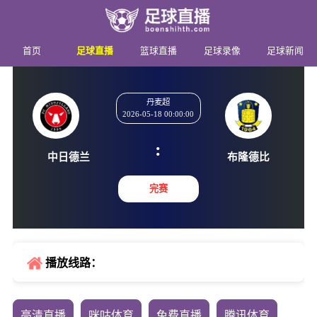
首页
足球直播
篮球直播
足球录像
足球新闻
丹麦超
2026-05-18 00:00:00
:
中日德兰
布隆德
完赛
播放线路：
高清直播
咪咕体育
免费直播
腾讯体育