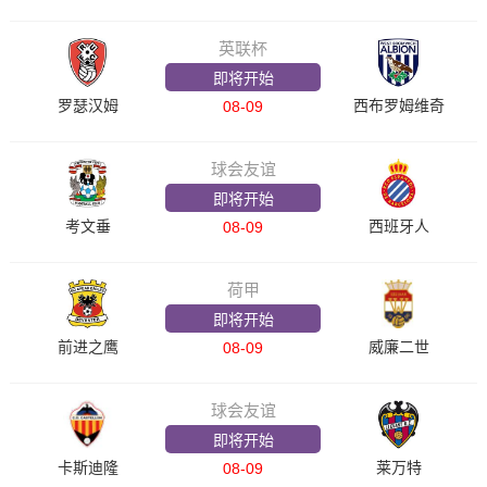
英联杯
即将开始
罗瑟汉姆
西布罗姆维奇
08-09
球会友谊
即将开始
考文垂
西班牙人
08-09
荷甲
即将开始
前进之鹰
威廉二世
08-09
球会友谊
即将开始
卡斯迪隆
莱万特
08-09