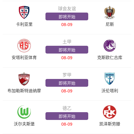
球会友谊
即将开始
卡利亚里
尼斯
08-09
土甲
即将开始
安塔利亚体育
克斯欧仁古库
08-09
罗甲
即将开始
布加勒斯特迪纳摩
沃伦塔利
08-09
德乙
即将开始
沃尔夫斯堡
凯泽斯劳滕
08-09