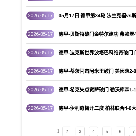
2026-05-17
05月17日 德甲第34轮 法兰克福v
2026-05-17
德甲-贝斯特破门金特尔建功 弗赖堡4
2026-05-17
德甲-迪克斯世界波塔巴科维奇破门 
2026-05-17
德甲-蒂茨闪击阿米里破门 美因茨2-
2026-05-17
德甲-希克失点宽萨破门 勒沃库森1-
2026-05-17
德甲-伊利奇梅开二度 柏林联合4-0
1
2
3
4
5
6
7