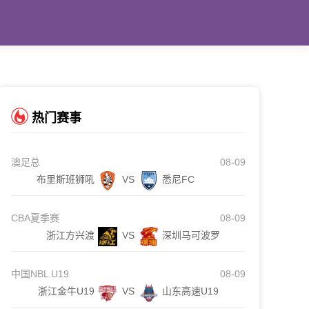
热门赛事
澳足总
08-09
布里斯班狮吼
VS
悉尼FC
CBA夏季赛
08-09
浙江方兴渡
VS
深圳马可波罗
中国NBL U19
08-09
浙江金牛U19
VS
山东高速U19