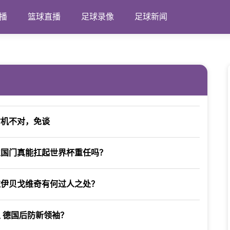
播
篮球直播
足球录像
足球新闻
时机不对，免谈
兰国门真能扛起世界杯重任吗？
拉伊贝戈维奇有何过人之处？
 德国后防新领袖？