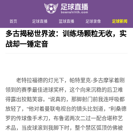
首页
足球直播
篮球直播
足球录像
足球新闻
多古揭秘世界波：训练场颗粒无收，实
战却一锤定音
发布时间：2026年05月16日 07:04 阅读：
2 次
老特拉福德的灯光下，帕特里克-多古摩挲着刚
领到的赛季最佳进球奖杯，这个向来沉稳的后卫难
得露出狡黠笑容。"说真的，那脚射门前我连呼吸都
放轻了，"他对着曼联电视台的镜头比划道，"利桑德
罗的传球像手术刀，布鲁诺两次二过一配合堪称艺
术品，当皮球滚到我脚下时，整个禁区弧顶仿佛被