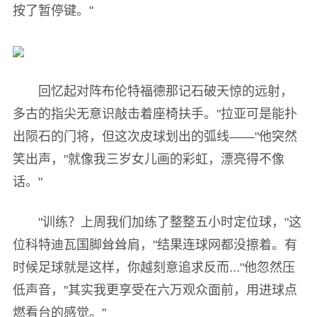
按了暂停键。"
回忆起对阵布伦特福德那记石破天惊的远射，
多古的指尖无意识敲击着座椅扶手。"拉亚可是能扑
出陨石的门将，但这次皮球划出的弧线——"他突然
笑出声，"就像我三岁女儿画的彩虹，漂亮得不像
话。"
"训练？上周我们加练了整整五小时定位球，"这
位科特迪瓦国脚耸耸肩，"结果连球网都没擦着。有
时候足球就是这样，你越刻意追求反而..."他忽然压
低声音，"其实我更享受在六万观众面前，用进球点
燃看台的感觉。"