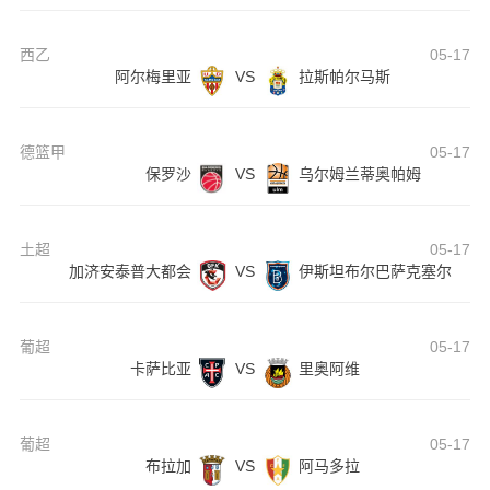
西乙
05-17
阿尔梅里亚
VS
拉斯帕尔马斯
德篮甲
05-17
保罗沙
VS
乌尔姆兰蒂奥帕姆
土超
05-17
加济安泰普大都会
VS
伊斯坦布尔巴萨克塞尔
葡超
05-17
卡萨比亚
VS
里奥阿维
葡超
05-17
布拉加
VS
阿马多拉