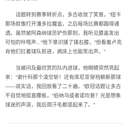
话题转到赛季转折点，多古收敛了笑意。"纽卡
那场就像打开潘多拉魔盒，之后每场比赛都踢得通
透。虽然被阿森纳球员铲伤那刻，我听见膝盖发出
可怕的咔嗒声..."他下意识揉了揉右膝，"但看着卢克
肖他们扛着球队前进，病床上也能笑出声。"
当被问及最欣赏的队内进球，他眼睛突然亮起
来："谢什科那个凌空斩！还有库尼亚穿裆赖斯那球
——说实话，我回放看了二十遍。"欧冠话题让多古
不自觉地挺直腰板，"伯纳乌或者诺坎普？光是想象
球迷的声浪，我后颈汗毛都竖起来了。"