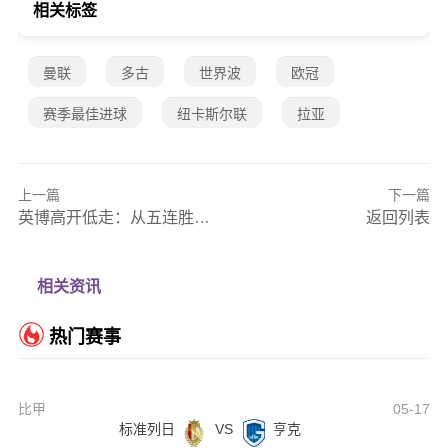
相关标签
曼联
多古
世界波
欧冠
赛季最佳进球
纽卡斯尔联
拉亚
上一篇
下一篇
英博高开低走：从五连胜到五轮狂丢12球，防线警报拉响
返回列表
相关资讯
热门赛事
比甲
05-17
标准列日
VS
亨克